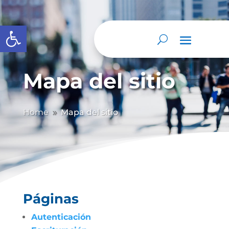
Abrir barra de herramientas
Mapa del sitio
Home
Mapa del sitio
9
Páginas
Autenticación