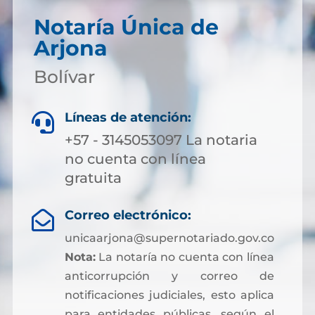
Notaría Única de
Arjona
Bolívar
Líneas de atención:

+57 - 3145053097 La notaria
no cuenta con línea
gratuita
Correo electrónico:

unicaarjona@supernotariado.gov.co
Nota:
La notaría no cuenta con línea
anticorrupción y correo de
notificaciones judiciales, esto aplica
para entidades públicas, según el