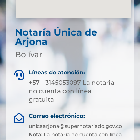
Notaría Única de
Arjona
Bolívar
Líneas de atención:

+57 - 3145053097 La notaria
no cuenta con línea
gratuita
Correo electrónico:

unicaarjona@supernotariado.gov.co
Nota:
La notaría no cuenta con línea