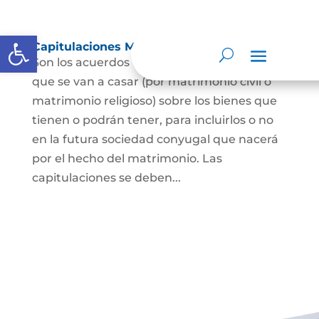
Abrir barra de herramientas
Capitulaciones Matrimoniales
Son los acuerdos que hacen las personas
que se van a casar (por matrimonio civil o
matrimonio religioso) sobre los bienes que
tienen o podrán tener, para incluirlos o no
en la futura sociedad conyugal que nacerá
por el hecho del matrimonio. Las
capitulaciones se deben...