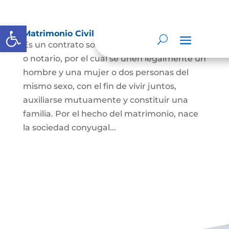
Abrir barra de herramientas
Matrimonio Civil
Es un contrato solemne celebrado ante juez
o notario, por el cual se unen legalmente un
hombre y una mujer o dos personas del
mismo sexo, con el fin de vivir juntos,
auxiliarse mutuamente y constituir una
familia. Por el hecho del matrimonio, nace
la sociedad conyugal...