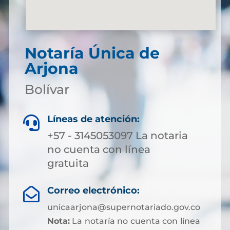
Notaría Única de
Arjona
Bolívar
Líneas de atención:

+57 - 3145053097 La notaria
no cuenta con línea
gratuita
Correo electrónico:

unicaarjona@supernotariado.gov.co
Nota:
La notaría no cuenta con línea