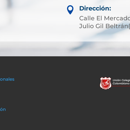
Dirección:

Calle El Mercado
Julio Gil Beltrá
sonales
ión