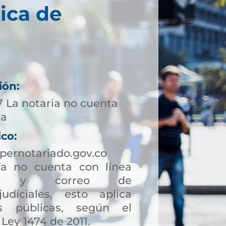
ica de
ión:
7 La notaria no cuenta
ta
ico:
pernotariado.gov.co
a no cuenta con línea
ción y correo de
judiciales, esto aplica
s públicas, según el
 Ley 1474 de 2011.