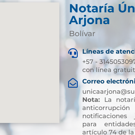
Notaría Ún
Arjona
Bolívar
Líneas de atenc

+57 - 314505309
con línea gratui
Correo electrón

unicaarjona@su
Nota:
La notarí
anticorrup
notificaciones 
para entidade
artículo 74 de la