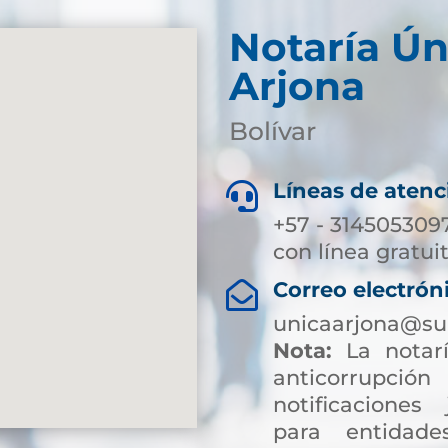
Notaría Ún
Arjona
Bolívar
Líneas de atenc

+57 - 314505309
con línea gratui
Correo electrón

unicaarjona@su
Nota:
La notarí
anticorrup
notificaciones 
para entidade