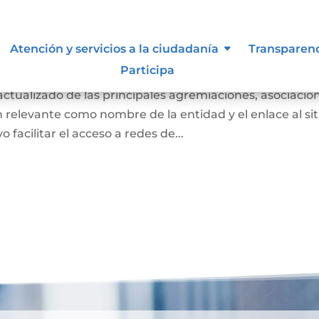
iones, asociaciones y otros grupo
Atención y servicios a la ciudadanía
Transparen
Participa
 actualizado de las principales agremiaciones, asociacio
n relevante como nombre de la entidad y el enlace al sit
 facilitar el acceso a redes de...