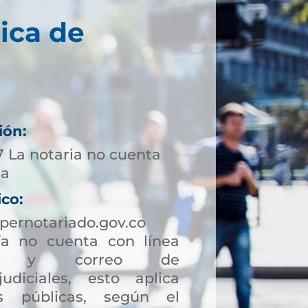
ica de
ión:
7 La notaria no cuenta
ta
ico:
pernotariado.gov.co
a no cuenta con línea
ción y correo de
judiciales, esto aplica
s públicas, según el