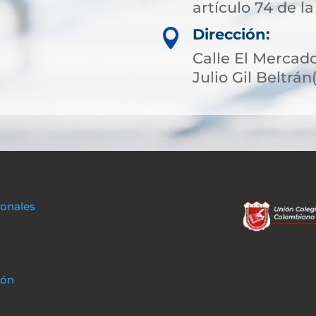
artículo 74 de la
Dirección:

Calle El Mercado
Julio Gil Beltrá
sonales
ión