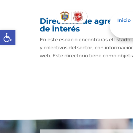
Directorio de agremiac
Inicio
de interés
Abrir barra de herramientas
En este espacio encontrarás el listado
y colectivos del sector, con informació
web. Este directorio tiene como objetivo