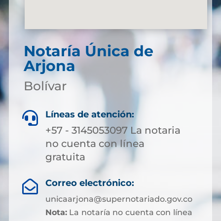
Notaría Única de
Arjona
Bolívar
Líneas de atención:

+57 - 3145053097 La notaria
no cuenta con línea
gratuita
Correo electrónico:

unicaarjona@supernotariado.gov.co
Nota:
La notaría no cuenta con línea