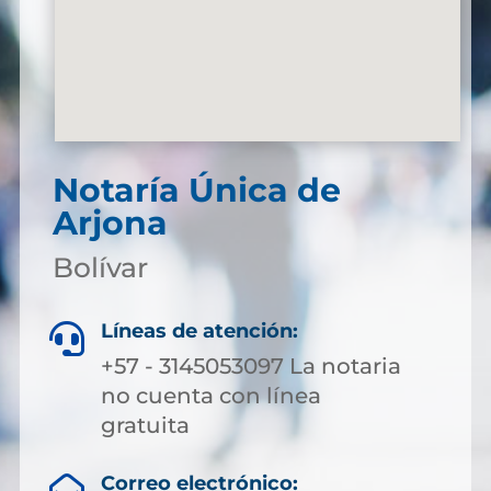
Notaría Única de
Arjona
Bolívar
Líneas de atención:

+57 - 3145053097 La notaria
no cuenta con línea
gratuita
Correo electrónico: