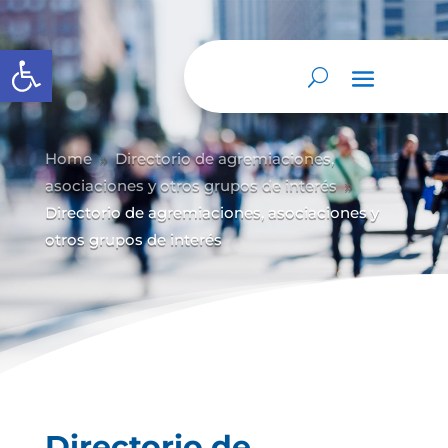
Abrir barra de herramientas
Home
Directorio de agremiaciones,
9
asociaciones y otros grupos de interés
9
Directorio de agremiaciones, asociaciones y
otros grupos de interés
Directorio de