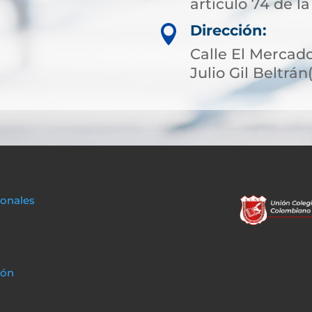
artículo 74 de la
Dirección:

Calle El Mercado
Julio Gil Beltrá
sonales
ión