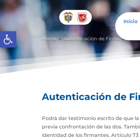
Inicio
Abrir barra de herramientas
Home
Autenticación de Firma
Auten
9
9
Autenticación de F
Podrá dar testimonio escrito de que l
previa confrontación de las dos. Tambi
identidad de los firmantes. Artículo 7