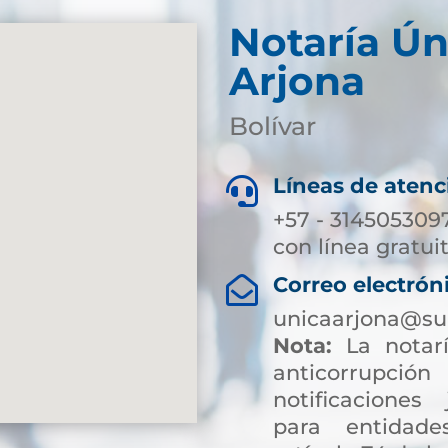
Notaría Ún
Arjona
Bolívar
Líneas de atenc

+57 - 314505309
con línea gratui
Correo electrón

unicaarjona@su
Nota:
La notarí
anticorrup
notificaciones 
para entidade