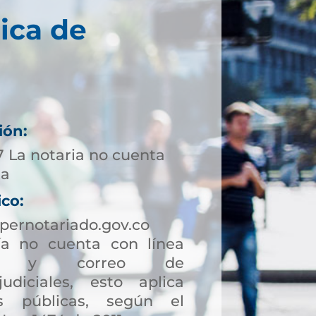
ica de
ión:
7 La notaria no cuenta
ta
ico:
pernotariado.gov.co
a no cuenta con línea
ción y correo de
judiciales, esto aplica
s públicas, según el