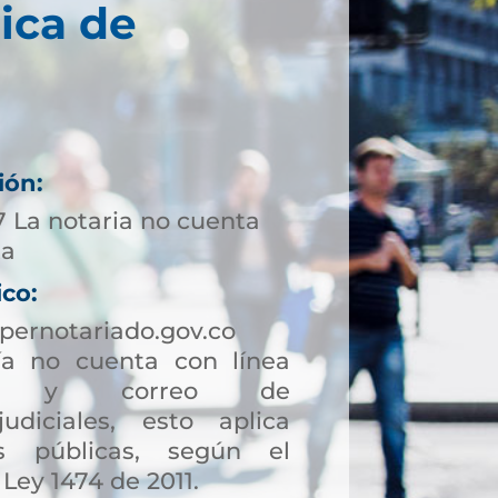
ica de
ión:
7 La notaria no cuenta
ta
ico:
pernotariado.gov.co
a no cuenta con línea
ción y correo de
judiciales, esto aplica
s públicas, según el
 Ley 1474 de 2011.