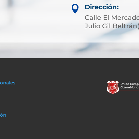
Dirección:

Calle El Mercado
Julio Gil Beltrá
sonales
ión