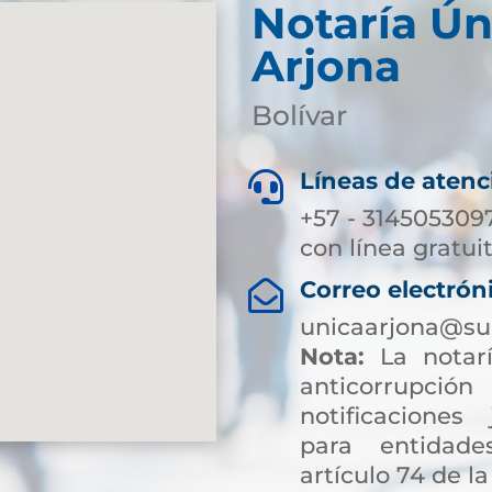
Notaría Ún
Arjona
Bolívar
Líneas de atenc

+57 - 314505309
con línea gratui
Correo electrón

unicaarjona@su
Nota:
La notarí
anticorrup
notificaciones 
para entidade
artículo 74 de la