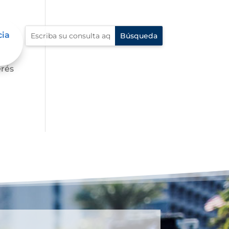
cia
s,
erés