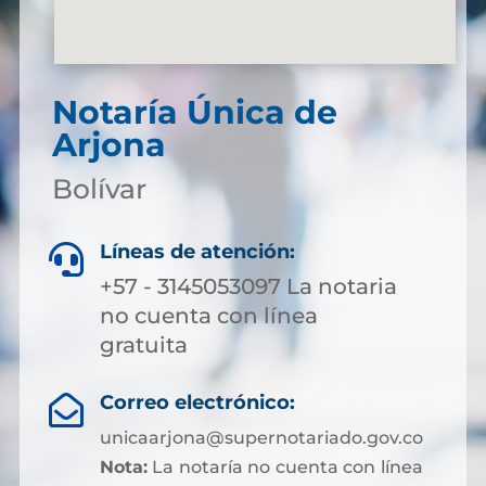
Notaría Única de
Arjona
Bolívar
Líneas de atención:

+57 - 3145053097 La notaria
no cuenta con línea
gratuita
Correo electrónico:

unicaarjona@supernotariado.gov.co
Nota:
La notaría no cuenta con línea